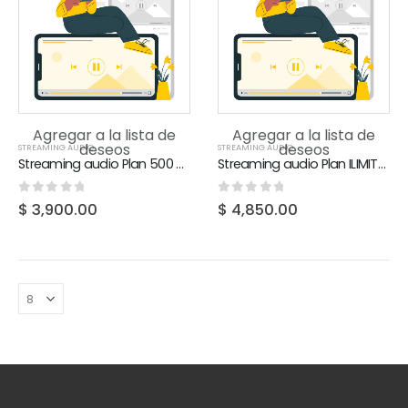
Agregar a la lista de
Agregar a la lista de
deseos
deseos
STREAMING AUDIO
STREAMING AUDIO
Streaming audio Plan 500 HD
Streaming audio Plan ILIMITADO HD
0
out of 5
0
out of 5
$
3,900.00
$
4,850.00