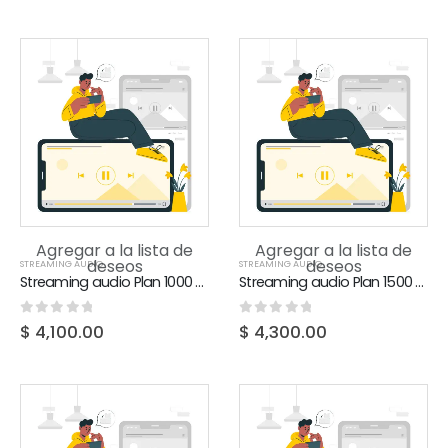
Agregar a la lista de
Agregar a la lista de
deseos
deseos
STREAMING AUDIO
STREAMING AUDIO
Streaming audio Plan 1000 HD
Streaming audio Plan 1500 HD
0
out of 5
0
out of 5
$
4,100.00
$
4,300.00