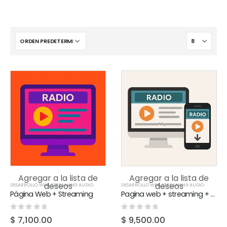
Agregar a la lista de
Agregar a la lista de
deseos
deseos
DESARROLLO WEB
,
STREAMING AUDIO
DESARROLLO WEB
,
STREAMING AUDIO
Página Web + Streaming
Pagina web + streaming + app
0
out of 5
0
out of 5
$
7,100.00
$
9,500.00