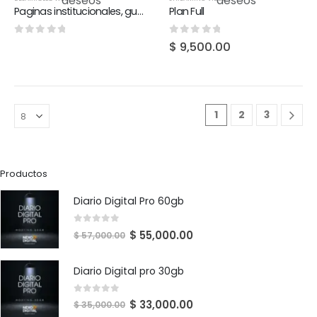
deseos
deseos
Paginas institucionales, gubernamentales, empresariales
Plan Full
0
out of 5
0
out of 5
$
9,500.00
1
2
3
Productos
Diario Digital Pro 60gb
0
out of 5
$
55,000.00
$
57,000.00
Diario Digital pro 30gb
0
out of 5
$
33,000.00
$
35,000.00