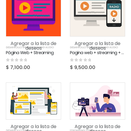
Agregar a la lista de
Agregar a la lista de
deseos
deseos
DESARROLLO WEB
,
STREAMING AUDIO
DESARROLLO WEB
,
STREAMING AUDIO
Página Web + Streaming
Pagina web + streaming + app
0
out of 5
0
out of 5
$
7,100.00
$
9,500.00
Agregar a la lista de
Agregar a la lista de
DESARROLLO WEB
STREAMING VIDEO