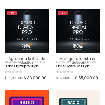
-6%
-4%
Agregar a la lista de
Agregar a la lista de
deseos
deseos
DESARROLLO WEB
,
PORTAL DE NOTICIAS
DESARROLLO WEB
,
PORTAL DE NOTICIAS
Diario Digital pro 30gb
Diario Digital Pro 60gb
0
out of 5
0
out of 5
$
33,000.00
$
55,000.00
$
35,000.00
$
57,000.00