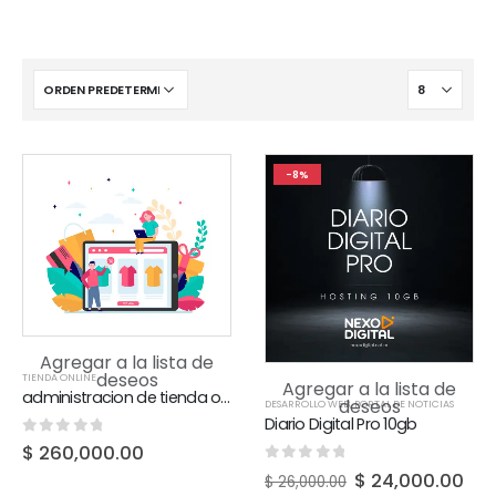
-8%
Agregar a la lista de
deseos
TIENDA ONLINE
Agregar a la lista de
administracion de tienda online + redes sociales
deseos
DESARROLLO WEB
,
PORTAL DE NOTICIAS
Diario Digital Pro 10gb
0
out of 5
$
260,000.00
0
out of 5
$
24,000.00
$
26,000.00