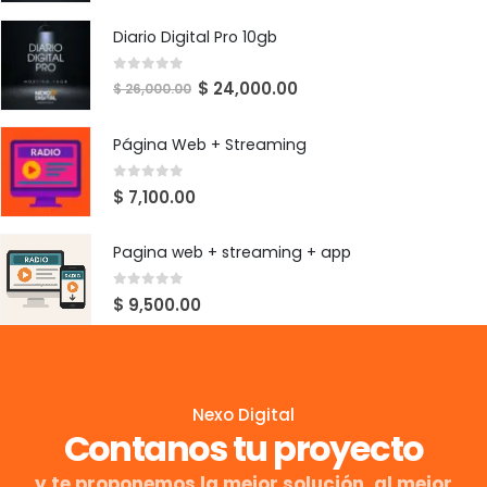
Diario Digital Pro 10gb
0
out of 5
$
24,000.00
$
26,000.00
Página Web + Streaming
0
out of 5
$
7,100.00
Pagina web + streaming + app
0
out of 5
$
9,500.00
Nexo Digital
Contanos tu proyecto
y te proponemos la mejor solución, al mejor