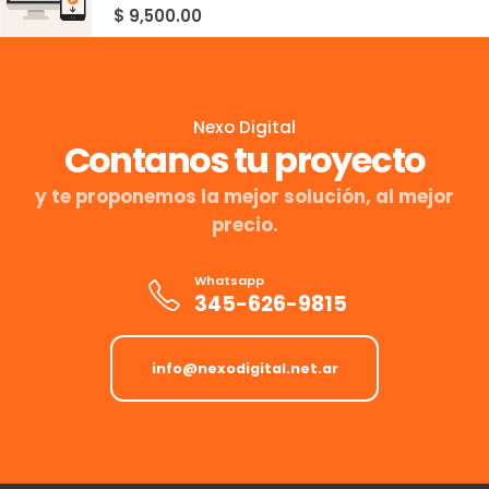
0
out of 5
$
9,500.00
Nexo Digital
Contanos tu proyecto
y te proponemos la mejor solución, al mejor
precio.
Whatsapp
345-626-9815
info@nexodigital.net.ar