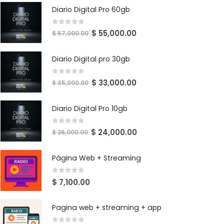
Diario Digital Pro 60gb
0
out of 5
$
55,000.00
$
57,000.00
Diario Digital pro 30gb
0
out of 5
$
33,000.00
$
35,000.00
Diario Digital Pro 10gb
0
out of 5
$
24,000.00
$
26,000.00
Página Web + Streaming
0
out of 5
$
7,100.00
Pagina web + streaming + app