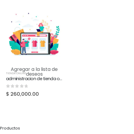
Agregar a la lista de
deseos
TIENDA ONLINE
administracion de tienda online + redes sociales
0
out of 5
$
260,000.00
Productos